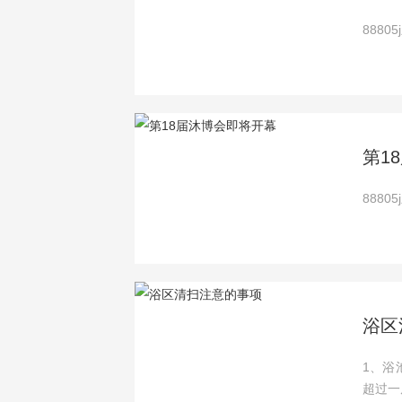
8880
第1
8880
浴区
1、浴
超过一