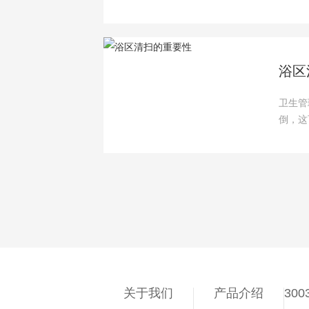
浴区
卫生管
倒，这
关于我们
产品介绍
30